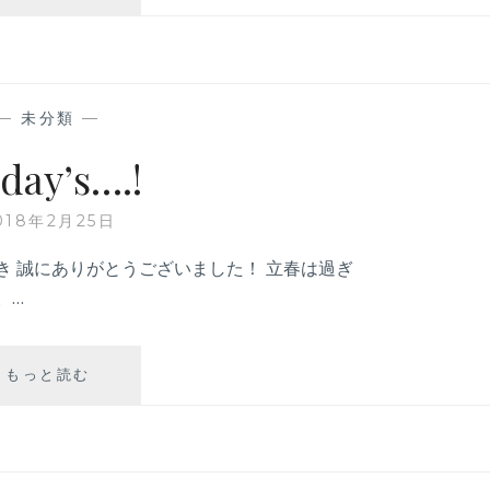
は
よ
う
ご
ざ
—
未分類
—
い
ま
day’s….!
す
！
018年2月25日
き 誠にありがとうございました！ 立春は過ぎ
。…
もっと読む
T
O
D
A
Y