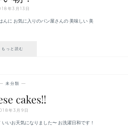
018年3月13日
はんに お気に入りのパン屋さんの 美味しい 美
もっと読む
い
い
朝
！
—
未分類
—
se cakes!!
018年3月9日
て いいお天気になりました〜 お洗濯日和です！