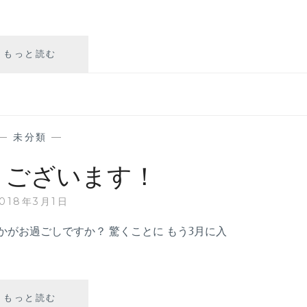
もっと読む
C
H
E
E
S
E
—
未分類
—
C
A
うございます！
K
E
2018年3月1日
S
!
かがお過ごしですか？ 驚くことに もう3月に入
!
もっと読む
お