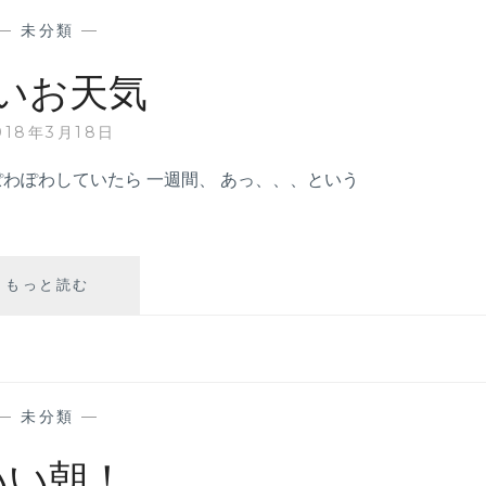
お
—
未分類
—
知
ら
いお天気
せ
018年3月18日
ぽわぽわしていたら 一週間、 あっ、、、という
もっと読む
い
い
お
天
気
—
未分類
—
いい朝！