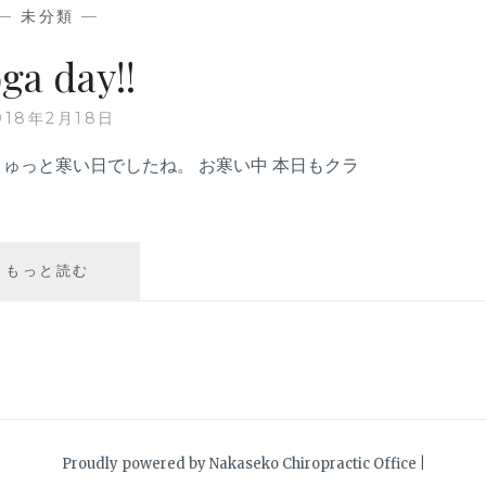
’
—
未分類
—
S
…
ga day!!
.
!
018年2月18日
きゅっと寒い日でしたね。 お寒い中 本日もクラ
もっと読む
Y
O
G
A
D
A
Y
!
!
Proudly powered by Nakaseko Chiropractic Office
|