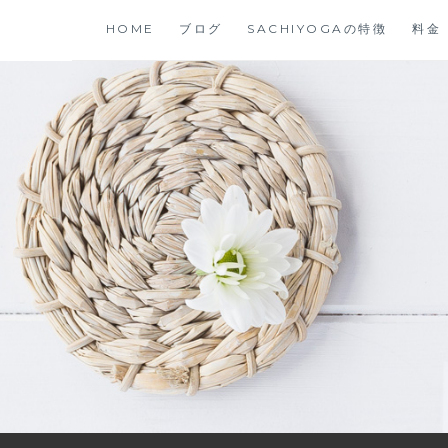
コ
HOME
ブログ
SACHIYOGAの特徴
料金
ン
テ
ン
ツ
に
ス
キ
ッ
プ