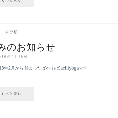
待
た
せ
致
し
—
未分類
—
ま
し
みのお知らせ
た
！
018年4月15日
8年2月から 始まったばかりのSachiyogaです
もっと読む
お
や
す
み
の