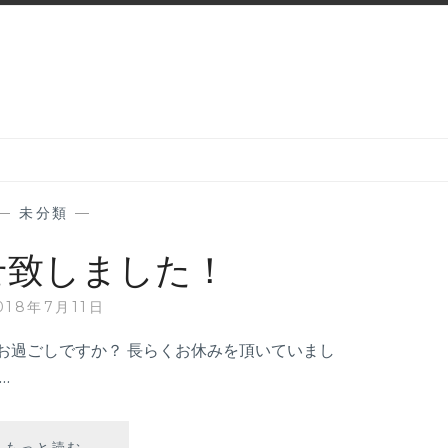
—
未分類
—
せ致しました！
018年7月11日
お過ごしですか？ 長らくお休みを頂いていまし
…
もっと読む
お